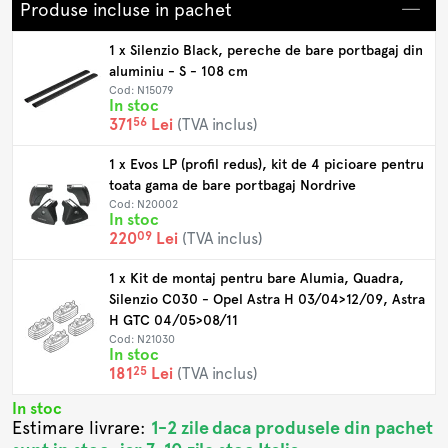
Produse incluse in pachet
1 x Silenzio Black, pereche de bare portbagaj din
aluminiu - S - 108 cm
Cod: N15079
In stoc
56
371
Lei
(TVA inclus)
1 x Evos LP (profil redus), kit de 4 picioare pentru
toata gama de bare portbagaj Nordrive
Cod: N20002
In stoc
09
220
Lei
(TVA inclus)
1 x Kit de montaj pentru bare Alumia, Quadra,
Silenzio C030 - Opel Astra H 03/04>12/09, Astra
H GTC 04/05>08/11
Cod: N21030
In stoc
25
181
Lei
(TVA inclus)
In stoc
Estimare livrare:
1-2 zile daca produsele din pachet