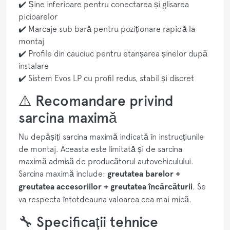
✔️ Șine inferioare pentru conectarea și glisarea
picioarelor
✔️ Marcaje sub bară pentru poziționare rapidă la
montaj
✔️ Profile din cauciuc pentru etanșarea șinelor după
instalare
✔️ Sistem Evos LP cu profil redus, stabil și discret
⚠️ Recomandare privind
sarcina maximă
Nu depășiți sarcina maximă indicată în instrucțiunile
de montaj. Aceasta este limitată și de sarcina
maximă admisă de producătorul autovehiculului.
Sarcina maximă include:
greutatea barelor +
greutatea accesoriilor + greutatea încărcăturii
. Se
va respecta întotdeauna valoarea cea mai mică.
🔧 Specificații tehnice