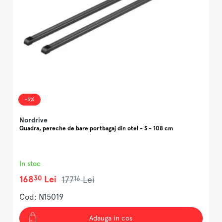
-5%
Nordrive
N
Quadra, pereche de bare portbagaj din otel - S - 108 cm
A
In stoc
I
30
168
Lei
16
177
Lei
Cod: N15019
C
Adauga in cos