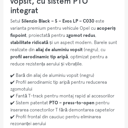
vopsit, cu sistem PTO
integrat
Setul
Silenzio Black – S – Evos LP – C030
este
varianta premium pentru vehicule Opel cu
acoperiș
fixpoint
, proiectată pentru
zgomot redus
,
stabilitate ridicată
și un aspect modern. Barele sunt
realizate din
aliaj de aluminiu vopsit
(negru), cu
profil aerodinamic tip aripă
, optimizat pentru a
reduce rezistența aerului și vibrațiile.
✔️ Bară din aliaj de aluminiu vopsit (negru)
✔️ Profil aerodinamic tip aripă pentru reducerea
zgomotului
✔️ Fantă T-track pentru montaj rapid al accesoriilor
✔️ Sistem patentat
PTO – press-to-open
pentru
inserarea conectorilor T fără demontarea capetelor
✔️ Profil frontal din cauciuc pentru eliminarea
rezonanței aerului