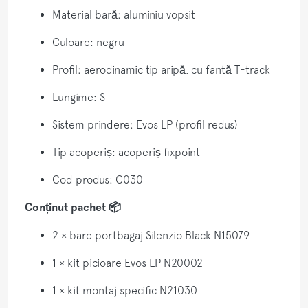
Material bară: aluminiu vopsit
Culoare: negru
Profil: aerodinamic tip aripă, cu fantă T-track
Lungime: S
Sistem prindere: Evos LP (profil redus)
Tip acoperiș: acoperiș fixpoint
Cod produs: C030
Conținut pachet 📦
2 × bare portbagaj Silenzio Black N15079
1 × kit picioare Evos LP N20002
1 × kit montaj specific N21030