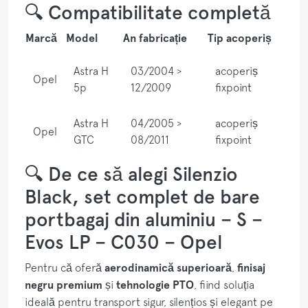
🔍 Compatibilitate completă
Marcă
Model
An fabricație
Tip acoperiș
Astra H
03/2004 >
acoperiș
Opel
5p
12/2009
fixpoint
Astra H
04/2005 >
acoperiș
Opel
GTC
08/2011
fixpoint
🔍 De ce să alegi Silenzio
Black, set complet de bare
portbagaj din aluminiu – S –
Evos LP – C030 – Opel
Pentru că oferă
aerodinamică superioară
,
finisaj
negru premium
și
tehnologie PTO
, fiind soluția
ideală pentru transport sigur, silențios și elegant pe