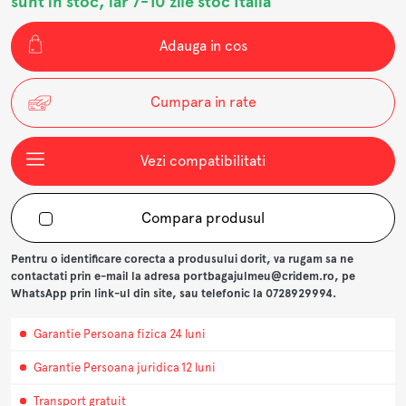
sunt in stoc, iar 7-10 zile stoc Italia
Adauga in cos
Cumpara in rate
Vezi compatibilitati
Compara produsul
Pentru o identificare corecta a produsului dorit, va rugam sa ne
contactati prin e-mail la adresa portbagajulmeu@cridem.ro, pe
WhatsApp prin link-ul din site, sau telefonic la 0728929994.
Garantie Persoana fizica 24 luni
Garantie Persoana juridica 12 luni
Transport gratuit