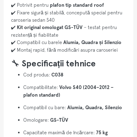
✔️ Potrivit pentru
plafon tip standard roof
✔️ Fixare sigură și stabilă, concepută special pentru
caroseria sedan S40
✔️
Kit original omologat GS-TÜV
– testat pentru
rezistență și fiabilitate
✔️ Compatibil cu barele
Alumia, Quadra și Silenzio
✔️ Montaj rapid, fără modificări asupra caroseriei
🔧
Specificații tehnice
Cod produs:
C038
Compatibilitate:
Volvo S40 (2004–2012 –
plafon standard)
Compatibil cu bare:
Alumia, Quadra, Silenzio
Omologare:
GS-TÜV
Capacitate maximă de încărcare:
75 kg