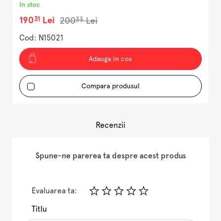
In stoc
I
31
190
Lei
3
33
200
Lei
Cod: N15021
C
Adauga in cos
Compara produsul
Recenzii
Spune-ne parerea ta despre acest produs
Evaluarea ta:
Titlu