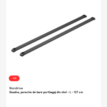
-5%
Nordrive
N
Quadra, pereche de bare portbagaj din otel - L - 127 cm
A