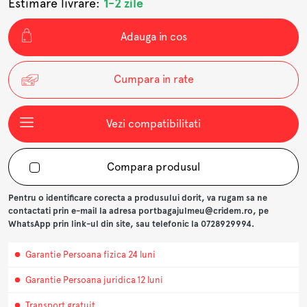
Estimare livrare:
1-2 zile
Adauga in cos
Cumpara in rate
Vezi compatibilitati
Compara produsul
Pentru o identificare corecta a produsului dorit, va rugam sa ne
contactati prin e-mail la adresa portbagajulmeu@cridem.ro, pe
WhatsApp prin link-ul din site, sau telefonic la 0728929994.
Garantie Persoana fizica 24 luni
Garantie Persoana juridica 12 luni
Transport gratuit